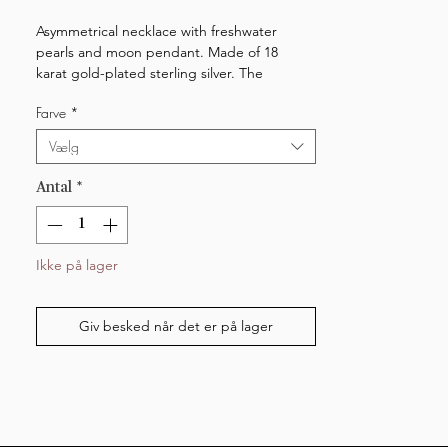
Asymmetrical necklace with freshwater
pearls and moon pendant. Made of 18
karat gold-plated sterling silver. The
necklace is adjustable.
Farve
*
Vælg
Antal
*
Ikke på lager
Giv besked når det er på lager